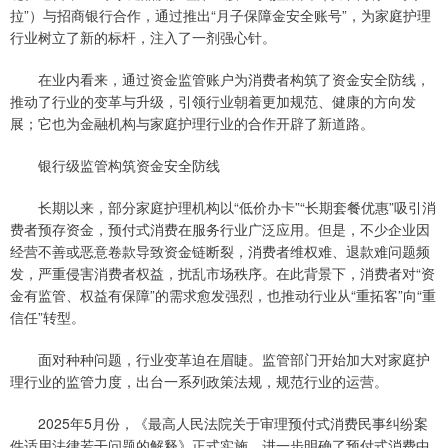
拉”）与招商银行合作，通过推出“月子保障金安全账号”，为家庭护理
行业树立了新的标杆，注入了一剂强心针。
在业内看来，通过资金监管账户为消费者构筑了资金安全防线，
推动了行业的变革与升级，引领行业朝着更加规范、健康的方向发
展；它也为金融机构与家庭护理行业的合作开辟了新道路。
银行级监管构筑资金安全防线
长期以来，部分家庭护理机构以“低价办卡”“长期套餐优惠”吸引消
费者预存资金，预付式消费在服务行业广泛应用。但是，不少企业因
经营不善或恶意卷款导致资金链断裂，消费者维权难、退款难问题频
发，严重侵害消费者权益，扰乱市场秩序。在此背景下，消费者对“资
金有监管、权益有保障”的需求愈发强烈，也推动行业从“重拓客”向“重
信任”转型。
面对种种问题，行业变革迫在眉睫。监管部门开始加大对家庭护
理行业的监管力度，出台一系列政策法规，规范行业的运营。
2025年5月份，《最高人民法院关于审理预付式消费民事纠纷案
件适用法律若干问题的解释》正式实施，进一步明确了预付式消费中