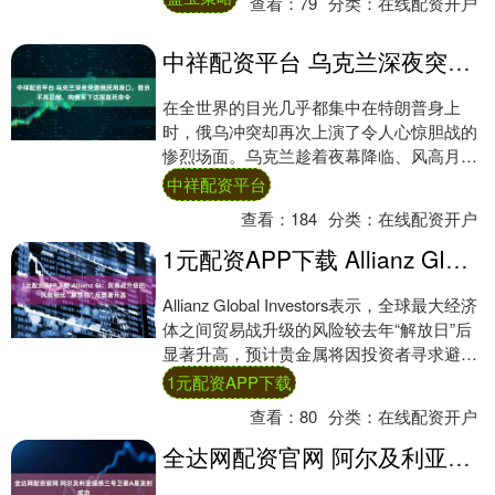
查看：
79
分类：
在线配资开户
中祥配资平台 乌克兰深夜突袭俄民用港口，普京不再忍耐，向俄军下达报复死命令
在全世界的目光几乎都集中在特朗普身上
时，俄乌冲突却再次上演了令人心惊胆战的
惨烈场面。乌克兰趁着夜幕降临、风高月
黑，悄无声息地派出大批无人机，精准打击
中祥配资平台
了俄罗斯的民....
查看：
184
分类：
在线配资开户
1元配资APP下载 Allianz GI：贸易战升级的风险相比“解放日”后显著升高
Allianz Global Investors表示，全球最大经济
体之间贸易战升级的风险较去年“解放日”后
显著升高，预计贵金属将因投资者寻求避险
而受益。 该公司....
1元配资APP下载
查看：
80
分类：
在线配资开户
全达网配资官网 阿尔及利亚遥感三号卫星A星发射成功