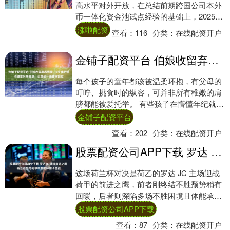
高水平对外开放，在总结前期跨国公司本外
币一体化资金池试点经验的基础上，2025年
12月26日，中国人民银行、国家外汇管理
涨啦配资
查看：
116
分类：
在线配资开户
局....
金铺子配资平台 伯娘收留弃养男童，6岁娃吃饭不碰荤只夹青菜，让鸡蛋一幕暖哭网友
每个孩子的童年都该被温柔环抱，有父母的
叮咛、挑食时的纵容，可并非所有稚嫩的肩
膀都能被爱托举。 有些孩子在懵懂年纪就被
迫学会察言观色，把委屈藏在心底，把懂事
金铺子配资平台
挂在脸....
查看：
202
分类：
在线配资开户
股票配资公司APP下载 罗达 JC 硬碰前进之鹰 荷乙劲旅与荷甲中游的杯赛卡位战
这场荷兰杯对决是荷乙的罗达 JC 主场迎战
荷甲的前进之鹰，前者刚终结不胜颓势稍有
回暖，后者则深陷多场不胜困境且体能承
压，再加上双方均遭伤病侵袭，赛事悬念拉
股票配资公司APP下载
满，以....
查看：
87
分类：
在线配资开户