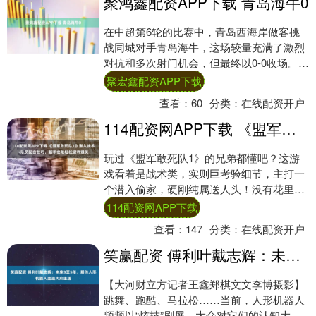
聚鸿鑫配资APP下载 青岛海牛0
在中超第6轮的比赛中，青岛西海岸做客挑
战同城对手青岛海牛，这场较量充满了激烈
对抗和多次射门机会，但最终以0-0收场。青
岛西海岸在之前5场比赛中仅取得1胜1平3
聚宏鑫配资APP下载
负....
查看：
60
分类：
在线配资开户
114配资网APP下载 《盟军敢死队1》潜入战术+队员配合技巧，新手也能轻松避坑通关
玩过《盟军敢死队1》的兄弟都懂吧？这游
戏看着是战术类，实则巨考验细节，主打一
个潜入偷家，硬刚纯属送人头！没有花里胡
哨的操作，全靠耐心和队员配合，稍微大意
114配资网APP下载
一点，全....
查看：
147
分类：
在线配资开户
笑赢配资 傅利叶戴志辉：未来3至5年，期待人形机器人走进大众生活
【大河财立方记者王鑫郑棋文文李博摄影】
跳舞、跑酷、马拉松……当前，人形机器人
频频以“炫技”刷屏，大众对它们的认知大多