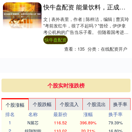
快牛盘配资 能量饮料，正成为当代年轻人的“救命水”
文 | 表外表里，作者 | 陈梓洁，编辑 | 曹宾玲
"考前发红牛，很了不起吗？"曾经，伊伊拿
考公机构的广告当乐子看。 但随着国考进入
倒计时，她发现这真的很实用....
快牛盘配资
查看：
135
分类：
在线配资开户
个股实时涨跌榜
个股跌幅
个股流入
个股流出
换手率
个股涨幅
排名
名称
最新价
涨幅
换手率
1
N展芯
116.52
396.89%
79.39%
2
锐翔智能
110.02
20.21%
16.80%