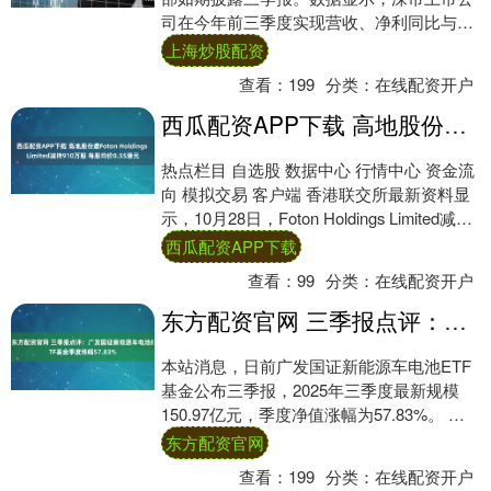
司在今年前三季度实现营收、净利同比与环
比双增长，高质量发展成色十足。 在此....
上海炒股配资
查看：
199
分类：
在线配资开户
西瓜配资APP下载 高地股份遭Foton Holdings Limited减持910万股 每股均价0.55港元
热点栏目 自选股 数据中心 行情中心 资金流
向 模拟交易 客户端 香港联交所最新资料显
示，10月28日，Foton Holdings Limited减持
高地股份....
西瓜配资APP下载
查看：
99
分类：
在线配资开户
东方配资官网 三季报点评：广发国证新能源车电池ETF基金季度涨幅57.83%
本站消息，日前广发国证新能源车电池ETF
基金公布三季报，2025年三季度最新规模
150.97亿元，季度净值涨幅为57.83%。 从
业绩表现来看，广发国证新能源车....
东方配资官网
查看：
199
分类：
在线配资开户