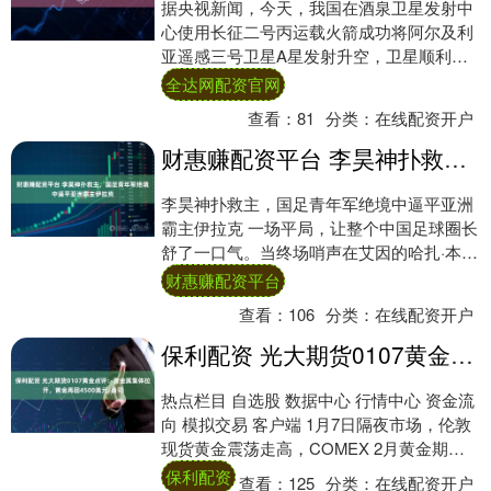
据央视新闻，今天，我国在酒泉卫星发射中
心使用长征二号丙运载火箭成功将阿尔及利
亚遥感三号卫星A星发射升空，卫星顺利进
入预定轨道，发射任务取得圆满成功。该卫
全达网配资官网
星主要用....
查看：
81
分类：
在线配资开户
财惠赚配资平台 李昊神扑救主，国足青年军绝境中逼平亚洲霸主伊拉克
李昊神扑救主，国足青年军绝境中逼平亚洲
霸主伊拉克 一场平局，让整个中国足球圈长
舒了一口气。当终场哨声在艾因的哈扎·本·
扎耶德体育场响起，记分牌上定格着0:0的
财惠赚配资平台
比....
查看：
106
分类：
在线配资开户
保利配资 光大期货0107黄金点评：贵金属集体拉升，黄金再回4500美元/盎司
热点栏目 自选股 数据中心 行情中心 资金流
向 模拟交易 客户端 1月7日隔夜市场，伦敦
现货黄金震荡走高，COMEX 2月黄金期货
收涨1%，盘中重新突破4500....
保利配资
查看：
125
分类：
在线配资开户