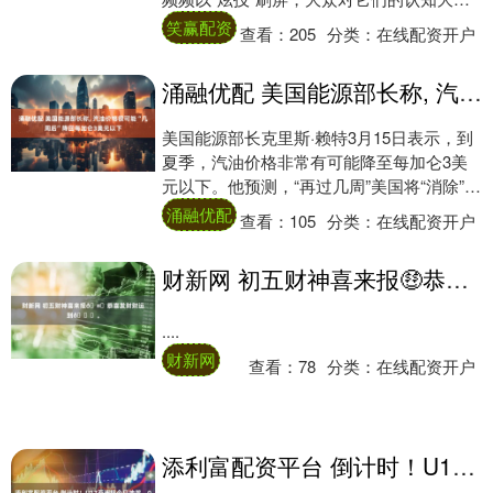
停留在表演层面。事实上，机器人早已走出
笑赢配资
查看：
205
分类：
在线配资开户
实验室....
涌融优配 美国能源部长称, 汽油价格很可能“几周后”降回每加仑3美元以下
美国能源部长克里斯·赖特3月15日表示，到
夏季，汽油价格非常有可能降至每加仑3美
元以下。他预测，“再过几周”美国将“消除”伊
朗对全球能源供应持续威胁的风险。 关....
涌融优配
查看：
105
分类：
在线配资开户
财新网 初五财神喜来报🤑恭喜发财财运到🀄。
....
财新网
查看：
78
分类：
在线配资开户
添利富配资平台 倒计时！U17亚洲杯今日抽签，09国少7