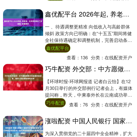
鑫优配平台 2026年起, 养老金、社保将迎来4个好消息, 挺重要的
一 、待遇调整更精准 向低收入与高龄群体
倾斜 政策方向已明确：在“十五五”期间将健
全社保待遇确定和调整机制，完善启动条件
与办法，更大力度向低收入群体倾斜，并逐
鑫优配平台
步....
查看：
136
分类：
在线配资开户
巧牛配资 外交部：中方愿做柬泰关系发展的促进者，提供一切必要协助和支持
【环球时报-环球网报道 记者白云怡】在12
月30日举行的外交部例行记者会上，有媒体
提问称，昨天，中柬泰外长在云南成功举行
三方会晤，会后发表新闻公报。中方对此次
巧牛配资
查看：
76
分类：
在线配资开户
会....
涨啦配资 中国人民银行 国家外汇管理局发布《关于跨国公司本外币一体化资金池业务有关事宜的通知》
为深入贯彻党的二十届四中全会精神，扩大