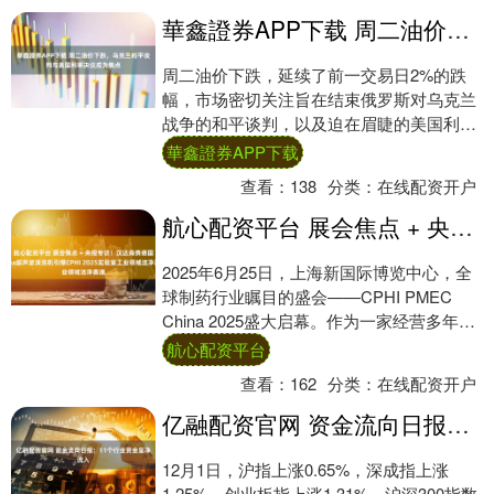
華鑫證券APP下载 周二油价下跌，乌克兰和平谈判与美国利率决议成为焦点
周二油价下跌，延续了前一交易日2%的跌
幅，市场密切关注旨在结束俄罗斯对乌克兰
战争的和平谈判，以及迫在眉睫的美国利率
决策。 纽约商品交易所1月交割的西得州中
華鑫證券APP下载
质原油....
查看：
138
分类：
在线配资开户
航心配资平台 展会焦点 + 央视专访！汉达森携德国Elma超声波清洗机引爆CPHI 2025实验室工业领域洁净赛道
2025年6月25日，上海新国际博览中心，全
球制药行业瞩目的盛会——CPHI PMEC
China 2025盛大启幕。作为一家经营多年的
专业贸易商，我们携国际知....
航心配资平台
查看：
162
分类：
在线配资开户
亿融配资官网 资金流向日报：11个行业资金呈净流入
12月1日，沪指上涨0.65%，深成指上涨
1.25%，创业板指上涨1.31%，沪深300指数