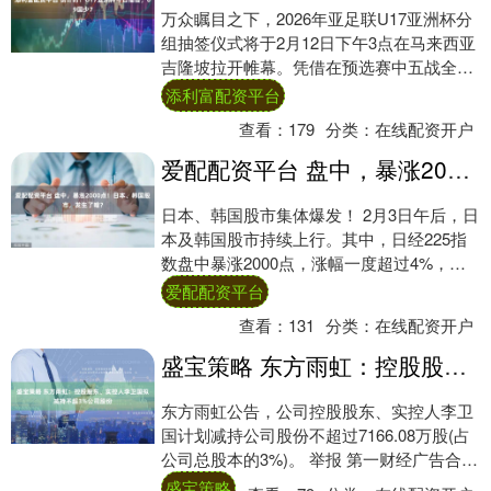
万众瞩目之下，2026年亚足联U17亚洲杯分
组抽签仪式将于2月12日下午3点在马来西亚
吉隆坡拉开帷幕。凭借在预选赛中五战全胜
且零失球的骄人战绩，中国U17国家少....
添利富配资平台
查看：
179
分类：
在线配资开户
爱配配资平台 盘中，暴涨2000点！日本、韩国股市，发生了啥？
日本、韩国股市集体爆发！ 2月3日午后，日
本及韩国股市持续上行。其中，日经225指
数盘中暴涨2000点，涨幅一度超过4%，再
创历史新高；韩国综合指数一度大涨超6....
爱配配资平台
查看：
131
分类：
在线配资开户
盛宝策略 东方雨虹：控股股东、实控人李卫国拟减持不超3%公司股份
东方雨虹公告，公司控股股东、实控人李卫
国计划减持公司股份不超过7166.08万股(占
公司总股本的3%)。 举报 第一财经广告合
作，请点击这里此内容为第一财经原创....
盛宝策略