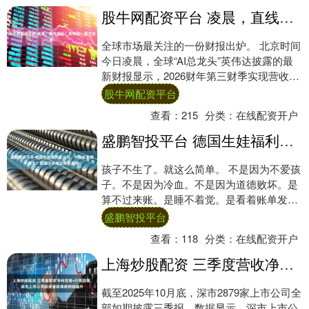
股牛网配资平台 凌晨，直线猛拉！英伟达，重大发布！
全球市场最关注的一份财报出炉。 北京时间
今日凌晨，全球“AI总龙头”英伟达披露的最
新财报显示，2026财年第三财季实现营收
570.1亿美元，同比大幅增长62%，....
股牛网配资平台
查看：
215
分类：
在线配资开户
盛鹏智投平台 德国生娃福利这么好，为啥大家都不愿生？德国小伙道出背后真相！
孩子不生了。就这么简单。 不是因为不爱孩
子。不是因为冷血。不是因为道德败坏。是
算不过来账。是睡不着觉。是看着账单发呆
的时候，突然觉得，连自己都养不好，怎么
盛鹏智投平台
养别人....
查看：
118
分类：
在线配资开户
上海炒股配资 三季度营收净利双增+行情回暖，深市上市公司投资者获得感持续提升
截至2025年10月底，深市2879家上市公司全
部如期披露三季报。数据显示，深市上市公