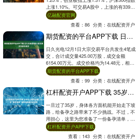
上涨1.10%。可交易A股中，上涨的有3398
只，占比62.56%，....
亿融配资官网
查看：
86
分类：
在线配资开户
期货配资的平台APP下载 日久光电现4笔大宗交易 均为折价成交
日久光电12月1日大宗交易平台共发生4笔成
交，合计成交量425.00万股，成交金额
6154.00万元。成交价格均为14.48元，相对
今日收盘价折价11.44%。....
期货配资的平台APP下载
查看：
99
分类：
在线配资开户
杠杆配资开户APP下载 35岁以上备孕必看！这份“备孕清单”助你悄悄提升好孕率
一旦过了35岁，身体各方面机能开始走下坡
路，给备孕之路带来了不少挑战。不过，不
用担心，这里为您准备了一份备孕清单，从
检查到饮食一站式搞定，备孕路上助您一臂
杠杆配资开户APP下载
之力。....
查看：
143
分类：
在线配资开户