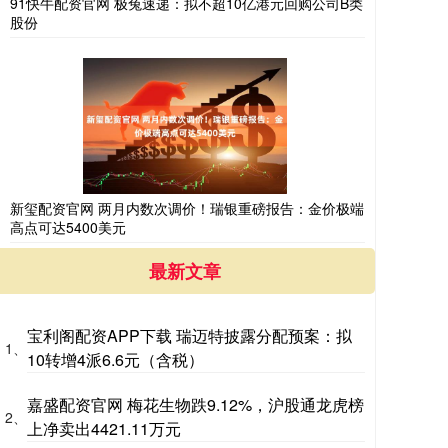
91快牛配资官网 极兔速递：拟不超10亿港元回购公司B类
股份
新玺配资官网 两月内数次调价！瑞银重磅报告：金价极端
高点可达5400美元
最新文章
宝利阁配资APP下载 瑞迈特披露分配预案：拟
1、
10转增4派6.6元（含税）
嘉盛配资官网 梅花生物跌9.12%，沪股通龙虎榜
2、
上净卖出4421.11万元