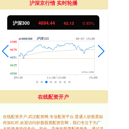
沪深京行情 实时轮播
北证50
1134.24
创
11.37
1.01%
在线配资开户
在线配资开户,武汉配资网,专业配资平台,普通人炒股票如
何加杠杆,欢迎访问炒股股票配资官网，我们专注于为广
大投资者提供专业、安全、高效的股票配资服务。通过灵