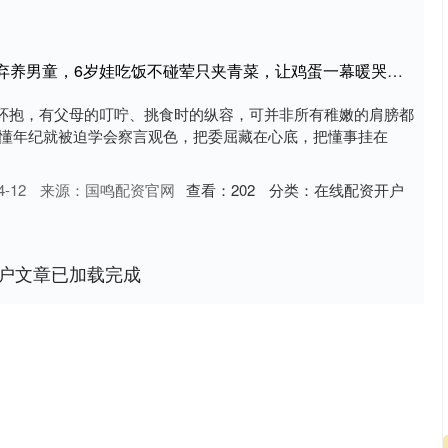
金铺子配资平台 伯娘收留弃养男童，6岁娃吃饭不碰荤只夹青菜，让鸡蛋一幕暖哭网友
环抱，有父母的叮咛、挑食时的纵容，可并非所有稚嫩的肩膀都
懵懂年纪就被迫学会察言观色，把委屈藏在心底，把懂事挂在
-12
来源：国鸣配资官网
查看：
202
分类：
在线配资开户
户文章已加载完成