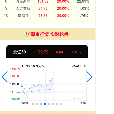
8
泰金新能
131.52
20.00%
22.89%
9
百普赛斯
64.75
20.00%
11.09%
10
锴威特
93.38
20.00%
1.76%
沪深京行情 实时轮播
北证50
1129.72
创
6.84
0.61%