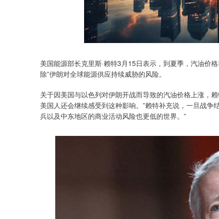
美国能源部长克里斯·赖特3月15日表示，到夏季，汽油价格
除”伊朗对全球能源供应持续威胁的风险。
关于因美国与以色列对伊朗开战而导致的汽油价格上涨，赖
深证成指
14295.08
.16
0.49%
184.96
1
美国人还会继续感受到这种影响。”赖特补充说，一旦战争
兵以及中东地区的商业活动风险也更低的世界。”