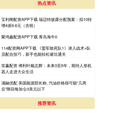
热点资讯
宝利阁配资APP下载 瑞迈特披露分配预案：拟10转
增4派6.6元（含税）
聚鸿鑫配资APP下载 青岛海牛0
114配资网APP下载 《盟军敢死队1》潜入战术+队
员配合技巧，新手也能轻松避坑通关
笑赢配资 傅利叶戴志辉：未来3至5年，期待人形机
器人走进大众生活
涌融优配 美国能源部长称, 汽油价格很可能“几周
后”降回每加仑3美元以下
推荐资讯