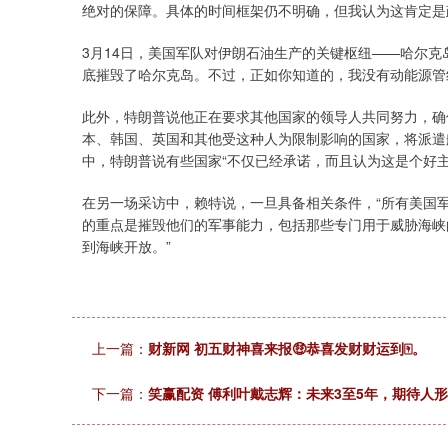
绝对的保障。具体的时间框架仍不明确，但我认为这肯定是
3月14日，美国军队对伊朗石油生产的关键枢纽——哈尔克
底摧毁了哈尔克岛。不过，正如你知道的，我没有动能源管
此外，特朗普说他正在要求其他国家的领导人共同努力，确
本、韩国、英国和其他受这种人为限制影响的国家，将派遣
中，特朗普说有些国家“不仅已经承诺，而且认为这是个好
在另一场采访中，赖特说，一旦具备相关条件，“所有美国军
的重点是摧毁他们的军事能力，包括那些专门用于威胁海峡
到海峡开放。”
上一篇：
财新网 初五财神喜来报🤑恭喜发财财运到🀄。
下一篇：
笑赢配资 傅利叶戴志辉：未来3至5年，期待人