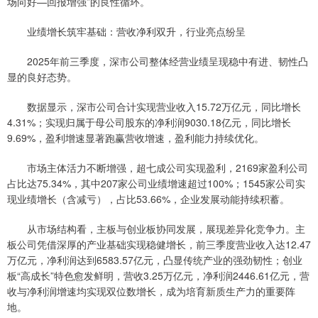
场向好—回报增强”的良性循环。
业绩增长筑牢基础：营收净利双升，行业亮点纷呈
2025年前三季度，深市公司整体经营业绩呈现稳中有进、韧性凸
显的良好态势。
数据显示，深市公司合计实现营业收入15.72万亿元，同比增长
4.31%；实现归属于母公司股东的净利润9030.18亿元，同比增长
9.69%，盈利增速显著跑赢营收增速，盈利能力持续优化。
市场主体活力不断增强，超七成公司实现盈利，2169家盈利公司
占比达75.34%，其中207家公司业绩增速超过100%；1545家公司实
现业绩增长（含减亏），占比53.66%，企业发展动能持续积蓄。
从市场结构看，主板与创业板协同发展，展现差异化竞争力。主
板公司凭借深厚的产业基础实现稳健增长，前三季度营业收入达12.47
万亿元，净利润达到6583.57亿元，凸显传统产业的强劲韧性；创业
板“高成长”特色愈发鲜明，营收3.25万亿元，净利润2446.61亿元，营
收与净利润增速均实现双位数增长，成为培育新质生产力的重要阵
地。