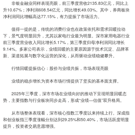
非银金融业同样表现亮眼，前三季度营收2135.83亿元，同比上
升10.67%；净利润608.54亿元，同比增长49.03%。其中，券商板块
净利润同比增幅高达77.15%，有力提振了市场活力。
值得一提的是，传统的消费行业也在政策依托和需求回暖拉动
下，景气度明显回升，尤其以家电行业最为明显。深市家用电器行业
前三季度营业收入同比增长5.17%，第三季度归母净利润同比增长
9.14%。多家公司表示，业绩回暖的主要原因源于技术沉淀、品牌革
新、渠道拓展与数字化运营的深化，从而驱动业绩稳健攀升。
行情回暖提振信心：股价与业绩共振，市场表现亮眼
业绩的稳步增长为资本市场行情提供了坚实的基本面支撑。
2025年三季度，深市市场在业绩向好的推动下呈现明显回暖态
势，主要指数与行业板块同步走高，形成“业绩—估值”双升格局。
从市场整体表现看，深市核心指数三季度以来持续上行。深成指
和创业板指三季度涨幅分别达到29.25%和50.40%，市场活跃度明显
提升，投资者交易意愿增强。