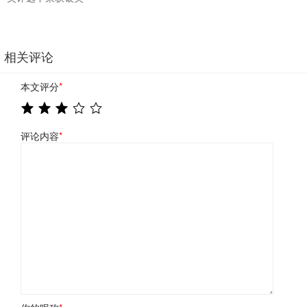
相关评论
本文评分
*
评论内容
*