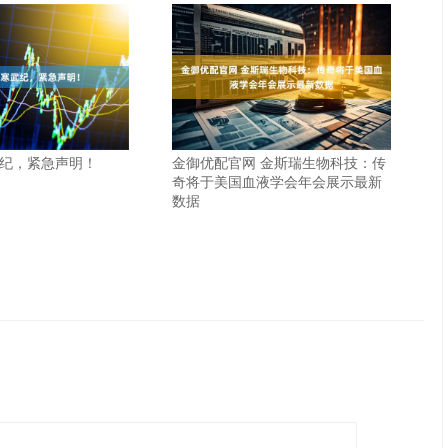
武纪，紧急声明！
金御优配官网 金斯瑞生物科技：传
奇将于美国血液学会年会展示最新
数据