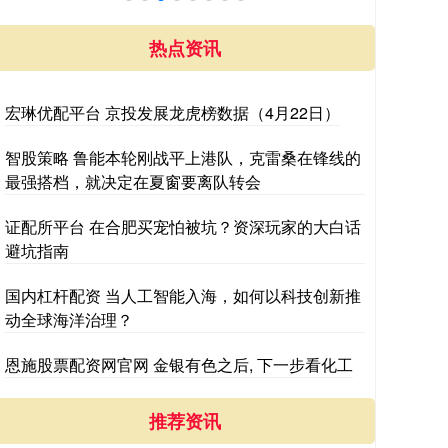
热点资讯
宏琳优配平台 京投发展龙虎榜数据（4月22日）
智股策略 鲁能本轮刚战平上港队，克雷桑在锋线的
最强搭档，就决定在夏窗要离队转会
证配所平台 在合肥买宠怕被坑？资深玩家的大白话
避坑指南
国内杠杆配资 当人工智能入海，如何以科技创新推
动全球海洋治理？
恩施股票配资网官网 金银有色之后, 下一步看化工
推荐资讯