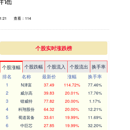
辟谣
1:21
查看：114
个股实时涨跌榜
个股跌幅
个股流入
个股流出
换手率
个股涨幅
排名
名称
最新价
涨幅
换手率
1
N津富
37.49
114.72%
77.46%
2
威尔高
39.83
20.01%
17.76%
3
锴威特
77.82
20.00%
1.17%
4
科翔股份
64.32
20.00%
12.21%
5
蜀道装备
33.61
19.99%
11.69%
6
中巨芯
27.85
19.99%
32.20%