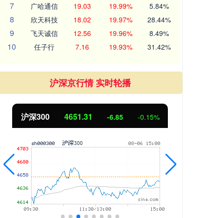
7
广哈通信
19.03
19.99%
5.84%
8
欣天科技
18.02
19.97%
28.44%
9
飞天诚信
12.56
19.96%
8.49%
10
任子行
7.16
19.93%
31.42%
沪深京行情 实时轮播
沪深300
4651.31
北
-6.85
-0.15%