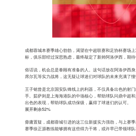
成都蓉城本赛季雄心勃勃，渴望在中超联赛和足协杯赛场上
标，俱乐部经过深思熟虑，最终敲定了新帅阿洛伊西，期待
俗话说，机会总是眷顾有准备的人。这句话放在阿洛伊西身
上证指数
3900.35
00
-0.01%
21.92
0.
席尔瓦等实力战将，这无疑让球迷们对球队的未来充满了憧
王子铭曾是北京国安队锋线上的利器，不仅具备出色的射门
手。茹萨则是上海海港队的中场核心，帮助球队问鼎中超和
出色的表现，帮助球队成功保级，赢得了球迷们的认可。
展开剩余52%
毋庸置疑，成都蓉城引进的这三位新援实力强劲，与上赛季
赛季徐正源教练能够拥有这些得力干将，或许早已带领球队