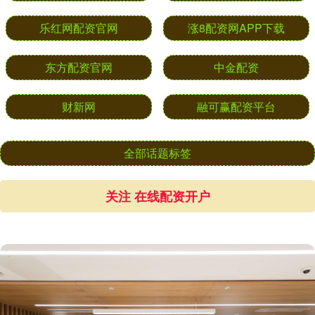
乐红网配资官网
涨8配资网APP下载
东方配资官网
中金配资
财新网
融可赢配资平台
全部话题标签
关注 在线配资开户