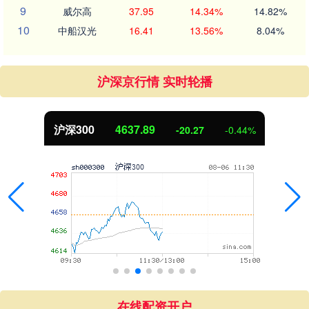
9
威尔高
37.95
14.34%
14.82%
10
中船汉光
16.41
13.56%
8.04%
沪深京行情 实时轮播
北证50
1115.17
-4.29
-0.38%
在线配资开户