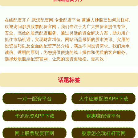
在线配资开户,武汉配资网,专业配资平台,普通人炒股票如何加杠杆,
欢迎访问炒股股票配资官网，我们专注于为广大投资者提供专业、
安全、高效的股票配资服务。通过灵活的资金解决方案，助力用户
抓住市场机遇，实现财富增值。网站涵盖最新的股市资讯、实用的
投资技巧以及全面的配资产品介绍，满足不同投资需求。我们秉承
诚信、透明的原则，为您提供便捷的线上操作和优质的客户服务。
选择炒股股票配资官网，让您的投资更轻松、更高效！
话题标签
一对一配资平台
大牛证券配资APP下载
华屹配资APP下载
财惠赚配资平台
网上股票配资官网
股票怎么玩杠杆官网