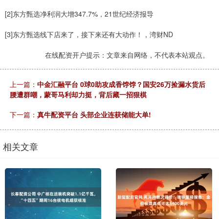
[2]东方甄选净利润大增347.7%，21世纪经济报导
[3]东方甄选线下店来了，接下来还有大动作！，湾财ND
在线配资开户提示：文章来自网络，不代表本站观点。
上一篇：
中金汇融平台 0球0助攻成香饽饽？国安26万捡漏水货后
腰遭群嘲，蒙哥马利却力挺，背后藏一招狠棋
下一篇：
真牛配资平台 头部企业连获储能大单!
相关文章