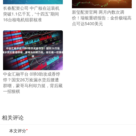
长春配资公司 中广核在运装机
新玺配资官网 两月内数次调
突破1.1亿千瓦，“十四五”期间
价！瑞银重磅报告：金价极端高
16台核电机组获核准
点可达5400美元
中金汇融平台 0球0助攻成香饽
饽？国安26万捡漏水货后腰遭
群嘲，蒙哥马利却力挺，背后藏
一招狠棋
相关评论
本文评分
*