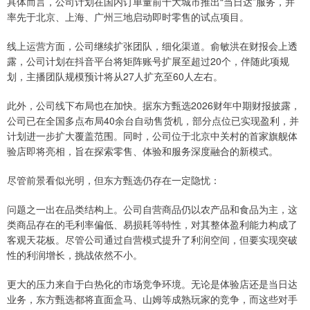
具体而言，公司计划在国内订单量前十大城市推出“当日达”服务，并
率先于北京、上海、广州三地启动即时零售的试点项目。
线上运营方面，公司继续扩张团队，细化渠道。俞敏洪在财报会上透
露，公司计划在抖音平台将矩阵账号扩展至超过20个，伴随此项规
划，主播团队规模预计将从27人扩充至60人左右。
此外，公司线下布局也在加快。据东方甄选2026财年中期财报披露，
公司已在全国多点布局40余台自动售货机，部分点位已实现盈利，并
计划进一步扩大覆盖范围。同时，公司位于北京中关村的首家旗舰体
验店即将亮相，旨在探索零售、体验和服务深度融合的新模式。
尽管前景看似光明，但东方甄选仍存在一定隐忧：
问题之一出在品类结构上。公司自营商品仍以农产品和食品为主，这
类商品存在的毛利率偏低、易损耗等特性，对其整体盈利能力构成了
客观天花板。尽管公司通过自营模式提升了利润空间，但要实现突破
性的利润增长，挑战依然不小。
更大的压力来自于白热化的市场竞争环境。无论是体验店还是当日达
业务，东方甄选都将直面盒马、山姆等成熟玩家的竞争，而这些对手