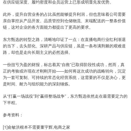
在供应链深度、履约密度和会员运营上已形成明显先发优势。
此外，提升自营业务的占比虽然能够提升利润，但也意味着公司需要
亲自掌控从产品开发、品质管控到仓储物流、末端配送的一整条价值
链，这对企业的各方面能力都提出了更高的要求。
东方甄选的转型之路，清晰地印证了一点：在直播电商行业红利渐退
的当下，去头部化、深耕产品与供应链，虽是一条布满荆棘的艰难道
路，却也是走向长期主义的必然选择。
一份扭亏为盈的财报，标志着其“自救”已取得阶段性成功，然而，真
正的考验或许现在才刚刚开始——如何将这次成功的战略转向，沉淀
为一套可复制、可持续的常态化经营系统，这需要的不仅是决心，更
是时间、耐力与组织能力的深刻锤炼。
从“打赢一场战役”到“赢得整场战争”，东方甄选依然走在最需要定力的
下半程。
参考资料：
[1]俞敏洪根本不需要董宇辉,电商之家