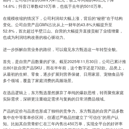
14.6%；抖音订单数4210万单，也低于去年的5010万单。
在规模收缩的情况下，公司利润却大幅上涨，背后的“秘密”在于结构
变化。公司自营产品GMV占比从上一财年的43.8%大幅提升至
52.8%，首次超过半壁江山。自营的大幅提升直接贡献了业绩增量，
也成为利润结构改善的核心驱动力。
进一步拆解自营业务的路径，可以窥见东方甄选这一年转型全貌。
首先，是自营产品数量的扩张。截至2025年11月30日，公司已累计推
出801款自营产品SKU，而在半年前，这个数字还是732款。品类上，
从最初的生鲜、零食，逐步扩展到营养保健、日用家居、宠物食品等
多个领域，覆盖了家庭消费的高频场景。
在选品逻辑上，东方甄选显然摒弃了单纯的爆款思维，转而聚焦家庭
实际需求，深耕更注重稳定需求与复购的日常消费品领域。
产品的定价与品质也形成了独特的竞争力。东方甄选的自营产品多数
集中在中等客单价区间，但通过严格品控建立了“可信任”的用户认
知。比如其自营青虾仁在三年内售出450万单，实现全平台的好评率