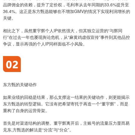
品牌佣金的依赖，提升了定价权，毛利率从去年同期的33.6%提升至
36.4%。这正是东方甄选能够在不增加GMV的情况下实现利润增长的
关键。
相比之下，虽然董宇辉个人IP依然强大，但其独立运营的“与辉同
行”在过去一年也屡现舆论危机，从“麻黄鸡虚假宣传”事件到其他品控
争议，显示再强的个人IP同样面临不小风险。
东方甄的关键动作
如果业绩的回稳是结果，那么支撑这一结果的关键动作，则更能揭示
东方甄选的转型逻辑。它没有把希望寄托于再造一个“董宇辉”，而是
重构了自身的运营骨架。
首先是对渠道结构的调整。董宇辉离开后，主账号的流量压力显而易
见东,方甄选的解法是“分流”与“分众”。