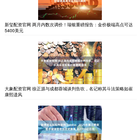
新玺配资官网 两月内数次调价！瑞银重磅报告：金价极端高点可达
5400美元
大象配资官网 徐正源与成都蓉城谈判告吹，名记称其斗法策略如崔
康熙遗风