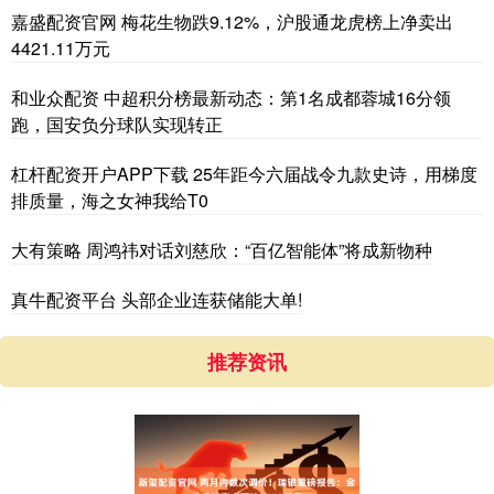
嘉盛配资官网 梅花生物跌9.12%，沪股通龙虎榜上净卖出
4421.11万元
和业众配资 中超积分榜最新动态：第1名成都蓉城16分领
跑，国安负分球队实现转正
杠杆配资开户APP下载 25年距今六届战令九款史诗，用梯度
排质量，海之女神我给T0
大有策略 周鸿祎对话刘慈欣：“百亿智能体”将成新物种
真牛配资平台 头部企业连获储能大单!
推荐资讯