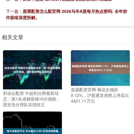
下一篇：
股票配资怎么配官网 2026马年A股每月热点密码: 全年炒
作脉络深度拆解。
相关文章
嘉盛配资官网 梅花生物跌
和业众配资 中超积分榜最新动
9.12%，沪股通龙虎榜上净卖出
态：第1名成都蓉城16分领跑，
4421.11万元
国安负分球队实现转正