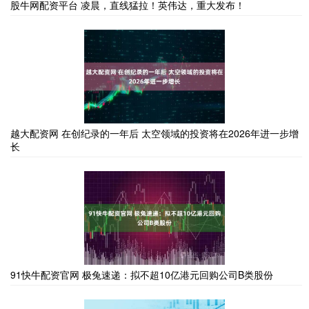
股牛网配资平台 凌晨，直线猛拉！英伟达，重大发布！
越大配资网 在创纪录的一年后 太空领域的投资将在2026年进一步增
长
91快牛配资官网 极兔速递：拟不超10亿港元回购公司B类股份