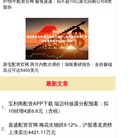
91快牛配资官网 极兔速递：拟不超10亿港元回购公司B类
股份
新玺配资官网 两月内数次调价！瑞银重磅报告：金价极端
高点可达5400美元
最新文章
宝利阁配资APP下载 瑞迈特披露分配预案：拟
1、
10转增4派6.6元（含税）
嘉盛配资官网 梅花生物跌9.12%，沪股通龙虎榜
2、
上净卖出4421.11万元