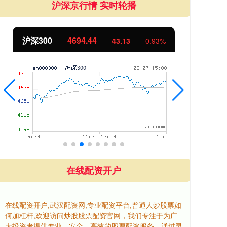
沪深京行情 实时轮播
北证50
1134.24
创
11.37
1.01%
在线配资开户
在线配资开户,武汉配资网,专业配资平台,普通人炒股票如
何加杠杆,欢迎访问炒股股票配资官网，我们专注于为广
大投资者提供专业、安全、高效的股票配资服务。通过灵