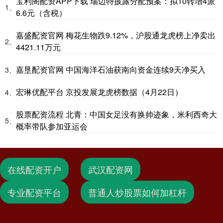
宝利阁配资APP下载 瑞迈特披露分配预案：拟10转增4派
1、
6.6元（含税）
嘉盛配资官网 梅花生物跌9.12%，沪股通龙虎榜上净卖出
2、
4421.11万元
嘉垦配资官网 中国海洋石油获南向资金连续9天净买入
3、
宏琳优配平台 京投发展龙虎榜数据（4月22日）
4、
股票配资流程 北青：中国女足没有换帅迹象，米利西奇大
5、
概率带队参加亚运会
在线配资开户
武汉配资网
专业配资平台
普通人炒股票如何加杠杆