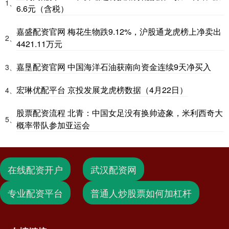
1、
6.6元（含税）
嘉盛配资官网 梅花生物跌9.12%，沪股通龙虎榜上净卖出
2、
4421.11万元
嘉垦配资官网 中国海洋石油获南向资金连续9天净买入
3、
宏琳优配平台 京投发展龙虎榜数据（4月22日）
4、
股票配资流程 北青：中国女足没有换帅迹象，米利西奇大
5、
概率带队参加亚运会
在线配资开户
武汉配资网
专业配资平台
普通人炒股票如何加杠杆