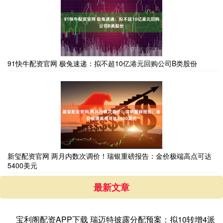
91快牛配资官网 极兔速递：拟不超10亿港元回购公司B类股份
新玺配资官网 两月内数次调价！瑞银重磅报告：金价极端高点可达
5400美元
最新文章
宝利阁配资APP下载 瑞迈特披露分配预案：拟10转增4派