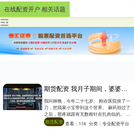
在线配资开户 相关话题
期货配资 我月子期间，婆婆和妈妈发生争吵，婆婆吞了6瓶钙片，老公和公公怒扇我妈30巴掌，半个月后，他们跪在我妈面前求原谅
我叫林晚，今年二十七岁。 刚在医院挨了一
刀，把我家小宝带到这个世界。 麻药劲过了
之后，那疼就跟有无数根针在扎肉似的。 每
动一下，都能疼出一身冷汗。 可比起身体
期货配资
查看：
114
分类：
专业配资平台
的....