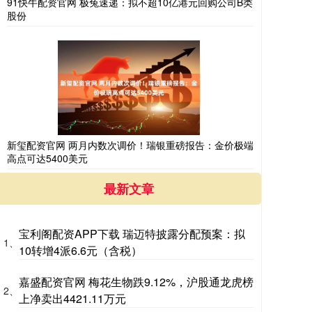
91快牛配资官网 极兔速递：拟不超10亿港元回购公司B类
股份
新玺配资官网 两月内数次调价！瑞银重磅报告：金价极端
高点可达5400美元
最新文章
宝利阁配资APP下载 瑞迈特披露分配预案：拟
1、
10转增4派6.6元（含税）
嘉盛配资官网 梅花生物跌9.12%，沪股通龙虎榜
2、
上净卖出4421.11万元