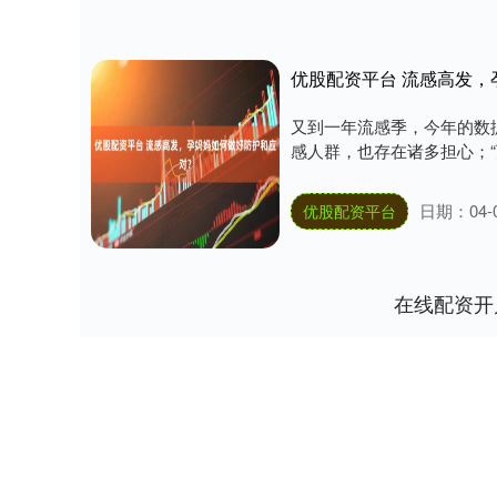
优股配资平台 流感高发
又到一年流感季，今年的数
感人群，也存在诸多担心；“
日期：04-
优股配资平台
在线配资开