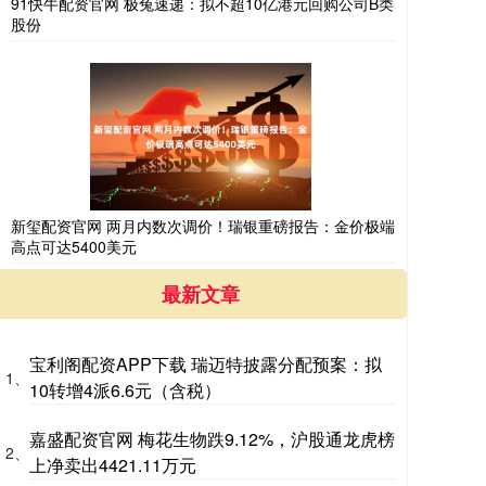
91快牛配资官网 极兔速递：拟不超10亿港元回购公司B类
股份
新玺配资官网 两月内数次调价！瑞银重磅报告：金价极端
高点可达5400美元
最新文章
宝利阁配资APP下载 瑞迈特披露分配预案：拟
1、
10转增4派6.6元（含税）
嘉盛配资官网 梅花生物跌9.12%，沪股通龙虎榜
2、
上净卖出4421.11万元