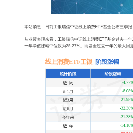
本站消息，日前工银瑞信中证线上消费ETF基金公布三季报，2
从业绩表现来看，工银瑞信中证线上消费ETF基金过去一年净值
一年净值涨幅中位数为25.27%。而基金过去一年的最大回撤为-
深证成指
14311.01
.68
1.02%
200.89
1