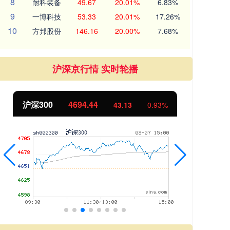
8
耐科装备
49.67
20.01%
6.83%
9
一博科技
53.33
20.01%
17.26%
10
方邦股份
146.16
20.00%
7.68%
沪深京行情 实时轮播
北证50
1134.24
创
11.37
1.01%