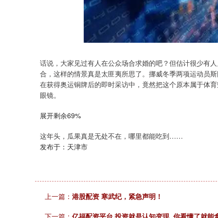
话说，大家见过有人在公众场合求婚的吧？但估计很少有人
合，这样的情景真是太匪夷所思了。挪威冬季两项运动员斯图拉（S
在获得奥运铜牌后的即时采访中，竟然把这个原本属于体育
眼镜。
940.04
深证成指
14311.01
39.68
1.02%
展开剩余69%
这年头，瓜果真是无处不在，哪里都能吃到……
发布于：天津市
上一篇：
港股配资 寒武纪，紧急声明！
下一篇：
亿福配资平台 投资就是认知变现, 你看懂了就能