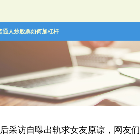
普通人炒股票如何加杠杆
手赛后采访自曝出轨求女友原谅，网友