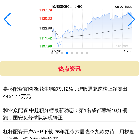
热点资讯
嘉盛配资官网 梅花生物跌9.12%，沪股通龙虎榜上净卖出
4421.11万元
和业众配资 中超积分榜最新动态：第1名成都蓉城16分领
跑，国安负分球队实现转正
杠杆配资开户APP下载 25年距今六届战令九款史诗，用梯度
排质量，海之女神我给T0