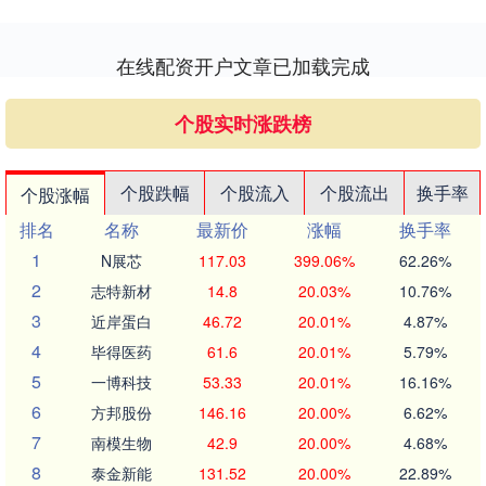
在线配资开户文章已加载完成
个股实时涨跌榜
个股跌幅
个股流入
个股流出
换手率
个股涨幅
排名
名称
最新价
涨幅
换手率
1
N展芯
117.03
399.06%
62.26%
2
志特新材
14.8
20.03%
10.76%
3
近岸蛋白
46.72
20.01%
4.87%
4
毕得医药
61.6
20.01%
5.79%
5
一博科技
53.33
20.01%
16.16%
6
方邦股份
146.16
20.00%
6.62%
7
南模生物
42.9
20.00%
4.68%
8
泰金新能
131.52
20.00%
22.89%